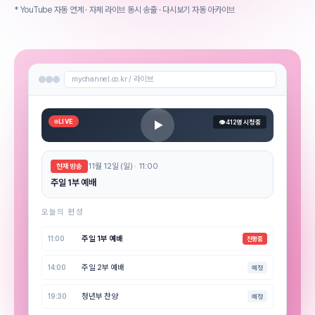
* YouTube 자동 연계 · 자체 라이브 동시 송출 · 다시보기 자동 아카이브
mychannel.co.kr / 라이브
LIVE
👁 412명 시청 중
11월 12일 (일) · 11:00
현재 방송
주일 1부 예배
오늘의 편성
주일 1부 예배
11:00
진행중
주일 2부 예배
14:00
예정
청년부 찬양
19:30
예정